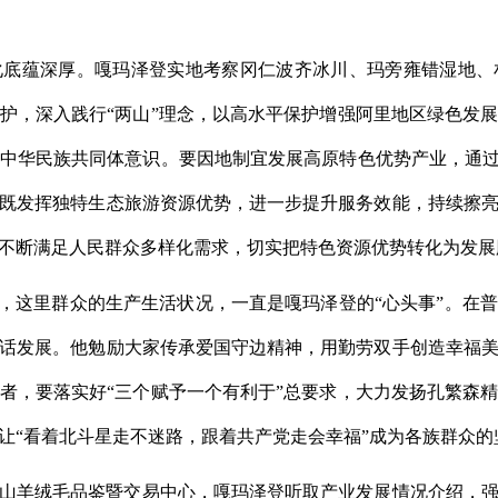
化底蕴深厚。嘎玛泽登实地考察冈仁波齐冰川、玛旁雍错湿地、
护，深入践行“两山”理念，以高水平保护增强阿里地区绿色发
中华民族共同体意识。要因地制宜发展高原特色优势产业，通过
既发挥独特生态旅游资源优势，进一步提升服务效能，持续擦
不断满足人民群众多样化需求，切实把特色资源优势转化为发展
”，这里群众的生产生活状况，一直是嘎玛泽登的“心头事”。在
话发展。他勉励大家传承爱国守边精神，用勤劳双手创造幸福
者，要落实好“三个赋予一个有利于”总要求，大力发扬孔繁森
让“看着北斗星走不迷路，跟着共产党走会幸福”成为各族群众的
山羊绒毛品鉴暨交易中心，嘎玛泽登听取产业发展情况介绍，