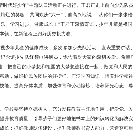
做新时代好少年”主题队日活动正在进行。王君正走上前向少先队
灿烂的笑容，共同欢庆“六一”，他高兴地说：“从你们一张张
乐、学习进步、健康成长！”王君正深情寄语，少年儿童是祖
本领，在新征程上跑好历史接力赛。
视少年儿童的健康成长，多次参加少先队活动，发表重要讲话、
纪念馆少先队红领巾讲解员，饱含着对大家的深切关爱。希望
走，把自己的小梦想和祖国的大梦想连接在一起，做党和人民
帮助，做维护民族团结的好榜样。广泛学习知识，培养科学精
技能。提高身体素质，加强体育和劳动锻炼，培养阳光心态、
。学校要坚持立德树人，充分发挥教育主阵地作用，把爱党、
提升教育质量，引导孩子们更好地把书本上的知识转化为解决
成长；抓好教师队伍建设，提升教师教书育人能力，营造尊师