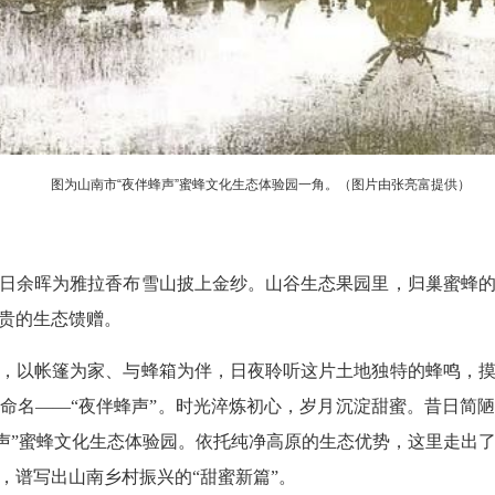
图为山南市“夜伴蜂声”蜜蜂文化生态体验园一角。（图片由张亮富提供）
日余晖为雅拉香布雪山披上金纱。山谷生态果园里，归巢蜜蜂
贵的生态馈赠。
，以帐篷为家、与蜂箱为伴，日夜聆听这片土地独特的蜂鸣，
命名——“夜伴蜂声”。时光淬炼初心，岁月沉淀甜蜜。昔日简
蜂声”蜜蜂文化生态体验园。依托纯净高原的生态优势，这里走出
，谱写出山南乡村振兴的“甜蜜新篇”。