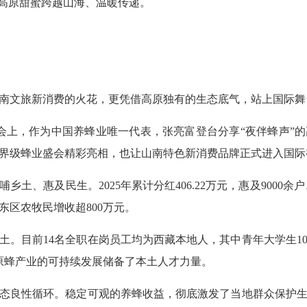
份高原甜蜜跨越山海、温暖传递。
南文旅新消费的火花，更凭借高原独有的生态底气，站上国际舞
大会上，作为中国养蜂业唯一代表，张亮富登台分享“夜伴蜂声”
界级蜂业盛会精彩亮相，也让山南特色新消费品牌正式进入国际
土、惠及民生。2025年累计分红406.22万元，惠及9000余
东区农牧民增收超800万元。
土。目前14名全职在岗员工均为西藏本地人，其中青年大学生1
高原蜂产业的可持续发展储备了本土人才力量。
态良性循环。稳定可观的养蜂收益，彻底激发了当地群众保护