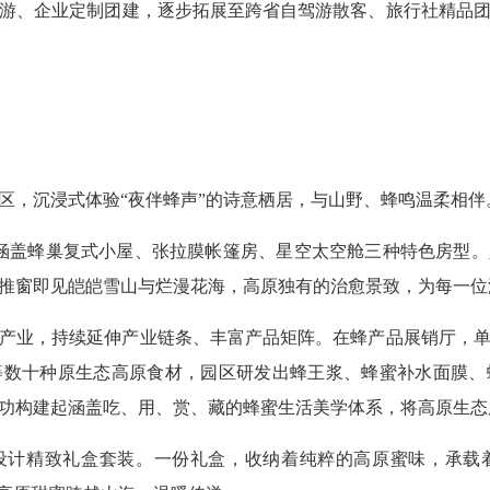
游、企业定制团建，逐步拓展至跨省自驾游散客、旅行社精品
区，沉浸式体验“夜伴蜂声”的诗意栖居，与山野、蜂鸣温柔相伴
涵盖蜂巢复式小屋、张拉膜帐篷房、星空太空舱三种特色房型
推窗即见皑皑雪山与烂漫花海，高原独有的治愈景致，为每一位
产业，持续延伸产业链条、丰富产品矩阵。在蜂产品展销厅，
等数十种原生态高原食材，园区研发出蜂王浆、蜂蜜补水面膜、
功构建起涵盖吃、用、赏、藏的蜂蜜生活美学体系，将高原生态
设计精致礼盒套装。一份礼盒，收纳着纯粹的高原蜜味，承载