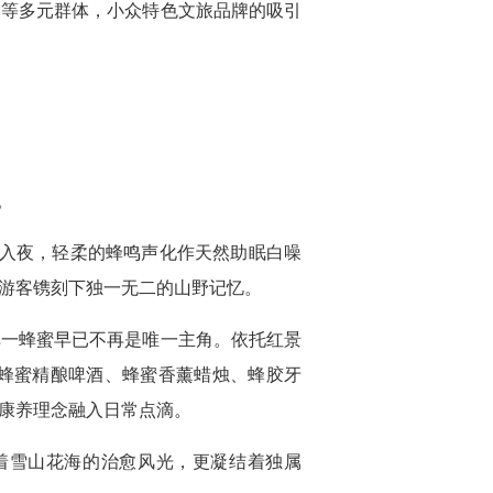
团等多元群体，小众特色文旅品牌的吸引
。
。入夜，轻柔的蜂鸣声化作天然助眠白噪
游客镌刻下独一无二的山野记忆。
单一蜂蜜早已不再是唯一主角。依托红景
蜂蜜精酿啤酒、蜂蜜香薰蜡烛、蜂胶牙
康养理念融入日常点滴。
着雪山花海的治愈风光，更凝结着独属