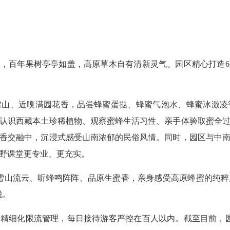
，百年果树亭亭如盖，高原草木自有清新灵气。园区精心打造
雪山、近嗅满园花香，品尝蜂蜜蛋挞、蜂蜜气泡水、蜂蜜冰激凌
认识西藏本土珍稀植物、观察蜜蜂生活习性、亲手体验取蜜全
香交融中，沉浸式感受山南浓郁的民俗风情。同时，园区与中
野课堂更专业、更充实。
雪山流云、听蜂鸣阵阵、品原生蜜香，亲身感受高原蜂蜜的纯
说。
精细化限流管理，每日接待游客严控在百人以内。截至目前，